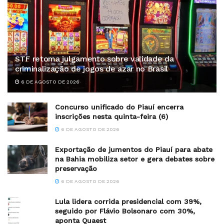
STF retoma julgamento sobre validade da
criminalização de jogos de azar no Brasil
6 DE AGOSTO DE 2026
Concurso unificado do Piauí encerra
inscrições nesta quinta-feira (6)
6 DE AGOSTO DE 2026
Exportação de jumentos do Piauí para abate
na Bahia mobiliza setor e gera debates sobre
preservação
6 DE AGOSTO DE 2026
Lula lidera corrida presidencial com 39%,
seguido por Flávio Bolsonaro com 30%,
aponta Quaest