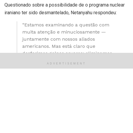
Questionado sobre a possibilidade de o programa nuclear
iraniano ter sido desmantelado, Netanyahu respondeu:
“Estamos examinando a questão com
muita atenção e minuciosamente —
juntamente com nossos aliados
americanos. Mas está claro que
desferimos golpes severos: eliminamos
seus principais cientistas (nucleares),
ADVERTISEMENT
suas fábricas de centrífugas, instalações
de enriquecimento — atingimos e
destruímos Natanz, danificamos
severamente a Fordow. Eventualmente,
saberemos a extensão total e estamos
determinados a concluir isso.”
Fonte:
https://www.cnnbrasil.com.br/internacional/israel-
ataca-rotas-de-acesso-a-instalacao-de-fordow-no-ira-diz-
exercito/