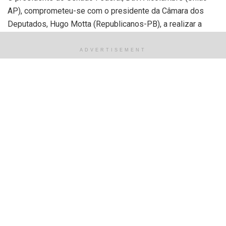
AP), comprometeu-se com o presidente da Câmara dos
Deputados, Hugo Motta (Republicanos-PB), a realizar a
instalação da comissão “impreterivelmente” na próxima
semana.
ADVERTISEMENT
“Há um compromisso desta presidência e do presidente
Hugo Motta de que na semana que vem nós faremos a
instalação da CPI mista do INSS”, declarou Alcolumbre.
A indicação de Ricardo Ayres como relator, feita por Hugo
Motta, é vista como um passo essencial para a instalação.
Ayres é considerado um nome com perfil moderado, capaz
de dialogar com diferentes espectros políticos.
Ayres declarou que seu compromisso é conduzir um
trabalho técnico, imparcial e transparente.
“Nosso compromisso é apurar com rigor todas as