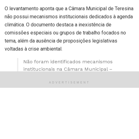
O levantamento aponta que a Câmara Municipal de Teresina
não possui mecanismos institucionais dedicados à agenda
climática. O documento destaca a inexistência de
comissões especiais ou grupos de trabalho focados no
tema, além da ausência de proposições legislativas
voltadas à crise ambiental.
Não foram identificados mecanismos
institucionais na Câmara Municipal –
como comissões especiais ou grupos de
ADVERTISEMENT
trabalho – dedicados às mudanças
climáticas, bem como que não houve
ações legislativas voltadas diretamente
ao tema.
Relatório técnico do Tribunal de Contas do
Estado do Piauí