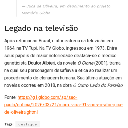
Juca de Oliveira, em depoimento ao projeto
Memória Globo
Legado na televisão
Após retornar ao Brasil, o ator estreou na televisão em
1964, na TV Tupi. Na TV Globo, ingressou em 1973. Entre
seus papéis de maior notoriedade destaca-se o médico
geneticista
Doutor Albieri
, da novela
O Clone
(2001), trama
na qual seu personagem desafiava a ética ao realizar um
procedimento de clonagem humana. Sua última atuação em
novelas ocorreu em 2018, na obra
O Outro Lado do Paraíso
.
Fonte:
https://g1.globo.com/sp/sao-
paulo/noticia/2026/03/21/morre-aos-91-anos-o-ator-juca-
de-oliveira.ghtml
Tags:
destaque