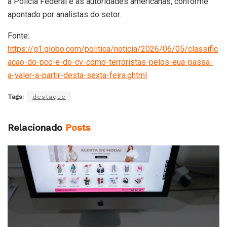
a Polícia Federal e as autoridades americanas, conforme
apontado por analistas do setor.
Fonte:
https://g1.globo.com/politica/noticia/2026/06/05/classific
acao-do-pcc-e-do-cv-como-terroristas-pelos-eua-passa-
a-valer-a-partir-desta-sexta-feira.ghtml
Tags:
destaque
Relacionado
Posts