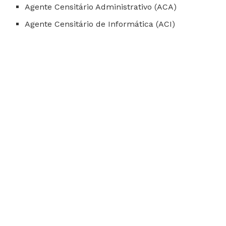
Agente Censitário Administrativo (ACA)
Agente Censitário de Informática (ACI)
Agente Operacional Regional (AOR)
Agente Censitário Regional (ACR)
Agente Censitário Supervisor (ACS)
Algumas funções exigem que o candidato possua
Carteira
Nacional de Habilitação (CNH)
, categoria B, válida.
Remuneração e benefícios
Os salários variam de R$ 2.128 a R$ 4.008, dependendo da
função. Além da remuneração base, os contratados terão
direito aos seguintes benefícios:
Auxílio-alimentação de R$ 1.192