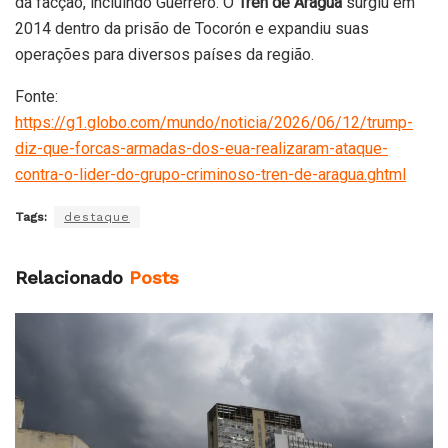
da facção, incluindo Guerrero. O
Tren de Aragua
surgiu em
2014 dentro da prisão de Tocorón e expandiu suas
operações para diversos países da região.
Fonte:
https://g1.globo.com/mundo/noticia/2026/06/12/trump-
diz-que-forcas-armadas-dos-eua-realizaram-ataque-
contra-o-lider-do-grupo-criminoso-tren-de-aragua.ghtml
Tags:
destaque
Relacionado
Posts