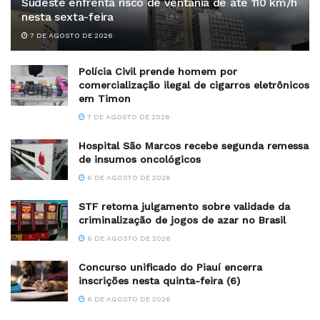
Sudeste enfrenta risco de ventania de até 110 km/h
nesta sexta-feira
7 DE AGOSTO DE 2026
Polícia Civil prende homem por
comercialização ilegal de cigarros eletrônicos
em Timon
7 DE AGOSTO DE 2026
Hospital São Marcos recebe segunda remessa
de insumos oncológicos
6 DE AGOSTO DE 2026
STF retoma julgamento sobre validade da
criminalização de jogos de azar no Brasil
6 DE AGOSTO DE 2026
Concurso unificado do Piauí encerra
inscrições nesta quinta-feira (6)
6 DE AGOSTO DE 2026