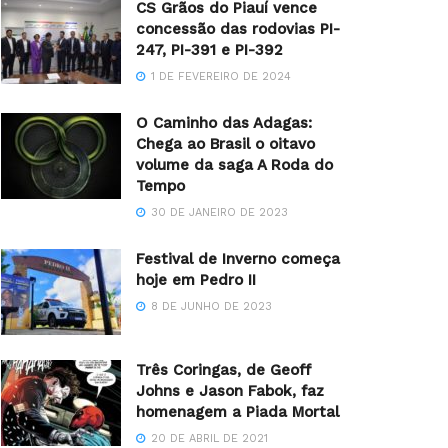
CS Grãos do Piauí vence
concessão das rodovias PI-
247, PI-391 e PI-392
1 DE FEVEREIRO DE 2024
O Caminho das Adagas:
Chega ao Brasil o oitavo
volume da saga A Roda do
Tempo
30 DE JANEIRO DE 2023
Festival de Inverno começa
hoje em Pedro II
8 DE JUNHO DE 2023
Três Coringas, de Geoff
Johns e Jason Fabok, faz
homenagem a Piada Mortal
20 DE ABRIL DE 2021