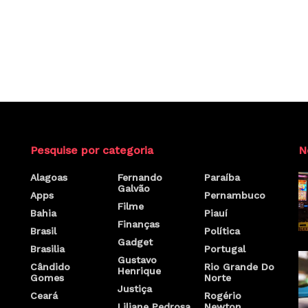
Pesquise por categoria
N
Alagoas
Fernando
Paraíba
Galvão
Apps
Pernambuco
Filme
Bahia
Piauí
Finanças
Brasil
Política
Gadget
Brasilia
Portugal
Gustavo
Cândido
Rio Grande Do
Henrique
Gomes
Norte
Justiça
Ceará
Rogério
Liliane Pedrosa
Newton