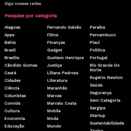
Siga nossas redes
Pesquise por categoria
Alagoas
Fernando Galvão
Paraíba
Apps
Filme
Pernambuco
Bahia
Finanças
Piauí
Brasil
Gadget
Política
Brasilia
Gustavo Henrique
Portugal
Cândido Gomes
Justiça
Rio Grande Do
Norte
Ceará
Liliane Pedrosa
Rogério Newton
Cidades
Literatura
Saúde
Ciência
Maranhão
Segurança
Colunistas
Marcas
Sem Categoria
Comida
Marcelo Costa
Sergipe
Cultura
Mobile
Startup
Economia
Moda
Sustentabilidade
Educação
Mundo
Teatro