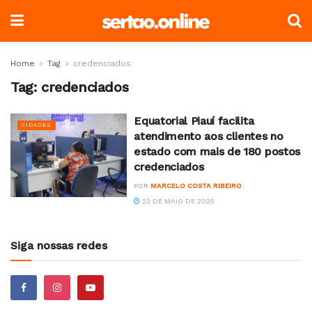
Home
Tag
credenciados
Tag:
credenciados
Equatorial Piauí facilita
CIDADES
atendimento aos clientes no
estado com mais de 180 postos
credenciados
POR
MARCELO COSTA RIBEIRO
22 DE MAIO DE 2025
Siga nossas redes