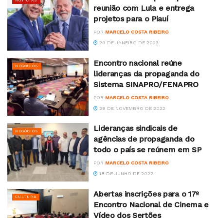
NOTÍCIAS
reunião com Lula e entrega
projetos para o Piauí
POR
MARCELO COSTA RIBEIRO
29 DE JANEIRO DE 2023
Encontro nacional reúne
NEGÓCIOS
lideranças da propaganda do
Sistema SINAPRO/FENAPRO
POR
MARCELO COSTA RIBEIRO
28 DE NOVEMBRO DE 2022
Lideranças sindicais de
NEGÓCIOS
agências de propaganda do
todo o país se reúnem em SP
POR
MARCELO COSTA RIBEIRO
18 DE JUNHO DE 2022
Abertas inscrições para o 17º
CULTURA
Encontro Nacional de Cinema e
Vídeo dos Sertões