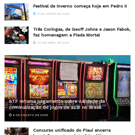
Festival de Inverno começa hoje em Pedro II
8 DE JUNHO DE 2023
Três Coringas, de Geoff Johns e Jason Fabok,
faz homenagem a Piada Mortal
20 DE ABRIL DE 2021
STF retoma julgamento sobre validade da
criminalização de jogos de azar no Brasil
6 DE AGOSTO DE 2026
Concurso unificado do Piauí encerra