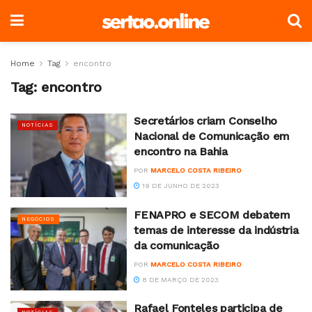
Home
Tag
encontro
Tag:
encontro
Secretários criam Conselho
NOTÍCIAS
Nacional de Comunicação em
encontro na Bahia
POR
MARCELO COSTA RIBEIRO
19 DE JUNHO DE 2023
FENAPRO e SECOM debatem
NEGÓCIOS
temas de interesse da indústria
da comunicação
POR
MARCELO COSTA RIBEIRO
8 DE MARÇO DE 2023
Rafael Fonteles participa de