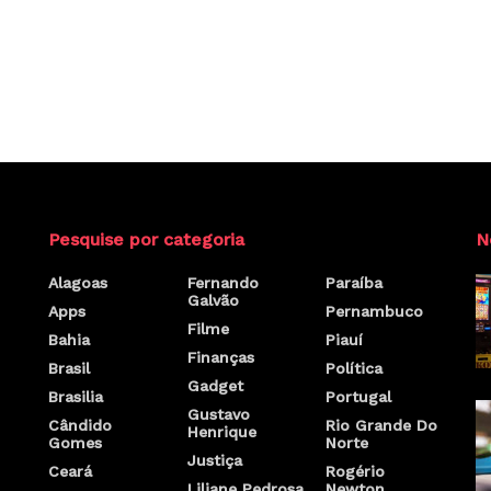
Pesquise por categoria
N
Alagoas
Fernando
Paraíba
Galvão
Apps
Pernambuco
Filme
Bahia
Piauí
Finanças
Brasil
Política
Gadget
Brasilia
Portugal
Gustavo
Cândido
Rio Grande Do
Henrique
Gomes
Norte
Justiça
Ceará
Rogério
Liliane Pedrosa
Newton