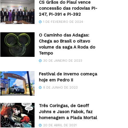
CS Grãos do Piauí vence
concessão das rodovias PI-
247, PI-391 e PI-392
1 DE FEVEREIRO DE 2024
O Caminho das Adagas:
Chega ao Brasil o oitavo
volume da saga A Roda do
Tempo
30 DE JANEIRO DE 2023
Festival de Inverno começa
hoje em Pedro II
8 DE JUNHO DE 2023
Três Coringas, de Geoff
Johns e Jason Fabok, faz
homenagem a Piada Mortal
20 DE ABRIL DE 2021