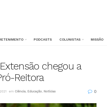
RETENIMENTO
PODCASTS
COLUNISTAS
MISSÃO
 Extensão chegou a
Pró-Reitora
0
 2021
em
Ciência
,
Educação
,
Notícias