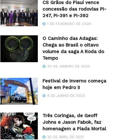
CS Grãos do Piauí vence
concessão das rodovias PI-
247, PI-391 e PI-392
1 DE FEVEREIRO DE 2024
O Caminho das Adagas:
Chega ao Brasil o oitavo
volume da saga A Roda do
Tempo
30 DE JANEIRO DE 2023
Festival de Inverno começa
hoje em Pedro II
8 DE JUNHO DE 2023
Três Coringas, de Geoff
Johns e Jason Fabok, faz
homenagem a Piada Mortal
20 DE ABRIL DE 2021