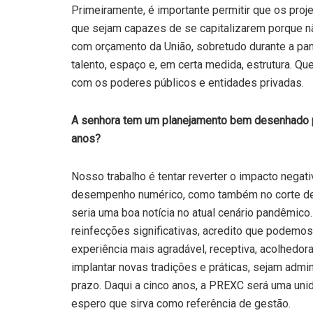
Primeiramente, é importante permitir que os proj
que sejam capazes de se capitalizarem porque n
com orçamento da União, sobretudo durante a pan
talento, espaço e, em certa medida, estrutura. Qu
com os poderes públicos e entidades privadas.
A senhora tem um planejamento bem desenhado p
anos?
Nosso trabalho é tentar reverter o impacto nega
desempenho numérico, como também no corte de b
seria uma boa notícia no atual cenário pandêmic
reinfecções significativas, acredito que podemo
experiência mais agradável, receptiva, acolhedo
implantar novas tradições e práticas, sejam admi
prazo. Daqui a cinco anos, a PREXC será uma unid
espero que sirva como referência de gestão.