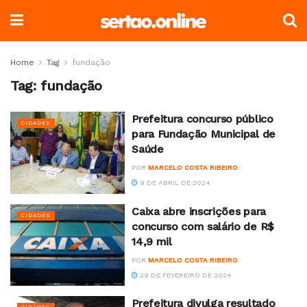
Home
Tag
fundação
Tag:
fundação
Prefeitura concurso público
CIDADES
para Fundação Municipal de
Saúde
POR
MARCELO COSTA RIBEIRO
9 DE ABRIL DE 2024
Caixa abre inscrições para
CIDADES
concurso com salário de R$
14,9 mil
POR
MARCELO COSTA RIBEIRO
29 DE FEVEREIRO DE 2024
Prefeitura divulga resultado