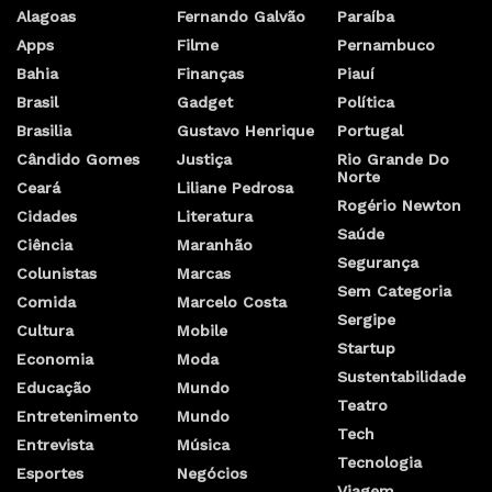
Alagoas
Fernando Galvão
Paraíba
Apps
Filme
Pernambuco
Bahia
Finanças
Piauí
Brasil
Gadget
Política
Brasilia
Gustavo Henrique
Portugal
Cândido Gomes
Justiça
Rio Grande Do
Norte
Ceará
Liliane Pedrosa
Rogério Newton
Cidades
Literatura
Saúde
Ciência
Maranhão
Segurança
Colunistas
Marcas
Sem Categoria
Comida
Marcelo Costa
Sergipe
Cultura
Mobile
Startup
Economia
Moda
Sustentabilidade
Educação
Mundo
Teatro
Entretenimento
Mundo
Tech
Entrevista
Música
Tecnologia
Esportes
Negócios
Viagem