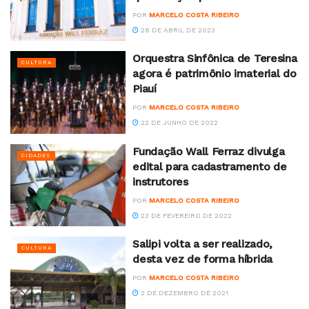
POR
MARCELO COSTA RIBEIRO
28 DE ABRIL DE 2023
Orquestra Sinfônica de Teresina
CULTURA
agora é patrimônio imaterial do
Piauí
POR
MARCELO COSTA RIBEIRO
22 DE JUNHO DE 2022
Fundação Wall Ferraz divulga
CIDADES
edital para cadastramento de
instrutores
POR
MARCELO COSTA RIBEIRO
23 DE FEVEREIRO DE 2022
Salipi volta a ser realizado,
CULTURA
desta vez de forma híbrida
POR
MARCELO COSTA RIBEIRO
2 DE DEZEMBRO DE 2021