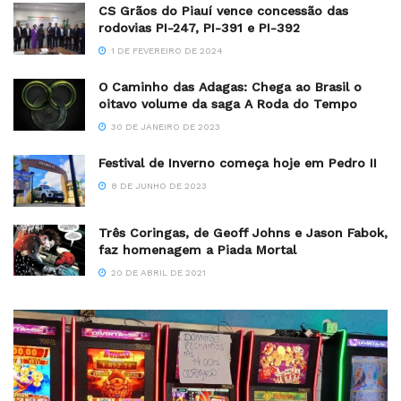
CS Grãos do Piauí vence concessão das
rodovias PI-247, PI-391 e PI-392
1 DE FEVEREIRO DE 2024
O Caminho das Adagas: Chega ao Brasil o
oitavo volume da saga A Roda do Tempo
30 DE JANEIRO DE 2023
Festival de Inverno começa hoje em Pedro II
8 DE JUNHO DE 2023
Três Coringas, de Geoff Johns e Jason Fabok,
faz homenagem a Piada Mortal
20 DE ABRIL DE 2021