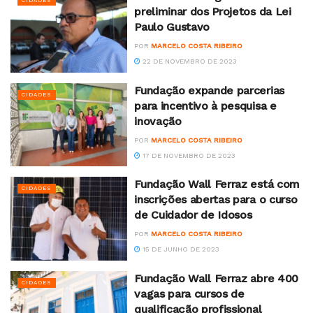
CIDADES
preliminar dos Projetos da Lei
Paulo Gustavo
POR
MARCELO COSTA RIBEIRO
22 DE NOVEMBRO DE 2023
Fundação expande parcerias
CIDADES
para incentivo à pesquisa e
inovação
POR
MARCELO COSTA RIBEIRO
17 DE NOVEMBRO DE 2023
Fundação Wall Ferraz está com
CIDADES
inscrições abertas para o curso
de Cuidador de Idosos
POR
MARCELO COSTA RIBEIRO
15 DE JUNHO DE 2023
Fundação Wall Ferraz abre 400
CIDADES
vagas para cursos de
qualificação profissional