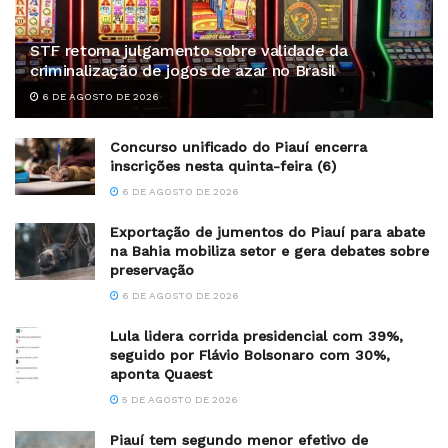
STF retoma julgamento sobre validade da
criminalização de jogos de azar no Brasil
6 DE AGOSTO DE 2026
Concurso unificado do Piauí encerra
inscrições nesta quinta-feira (6)
6 DE AGOSTO DE 2026
Exportação de jumentos do Piauí para abate
na Bahia mobiliza setor e gera debates sobre
preservação
6 DE AGOSTO DE 2026
Lula lidera corrida presidencial com 39%,
seguido por Flávio Bolsonaro com 30%,
aponta Quaest
5 DE AGOSTO DE 2026
Piauí tem segundo menor efetivo de