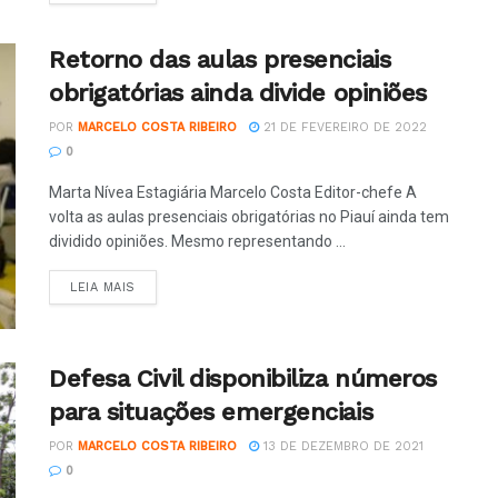
Retorno das aulas presenciais
obrigatórias ainda divide opiniões
POR
MARCELO COSTA RIBEIRO
21 DE FEVEREIRO DE 2022
0
Marta Nívea Estagiária Marcelo Costa Editor-chefe A
volta as aulas presenciais obrigatórias no Piauí ainda tem
dividido opiniões. Mesmo representando ...
LEIA MAIS
Defesa Civil disponibiliza números
para situações emergenciais
POR
MARCELO COSTA RIBEIRO
13 DE DEZEMBRO DE 2021
0