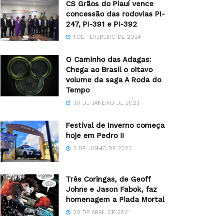
CS Grãos do Piauí vence
concessão das rodovias PI-
247, PI-391 e PI-392
1 DE FEVEREIRO DE 2024
O Caminho das Adagas:
Chega ao Brasil o oitavo
volume da saga A Roda do
Tempo
30 DE JANEIRO DE 2023
Festival de Inverno começa
hoje em Pedro II
8 DE JUNHO DE 2023
Três Coringas, de Geoff
Johns e Jason Fabok, faz
homenagem a Piada Mortal
20 DE ABRIL DE 2021