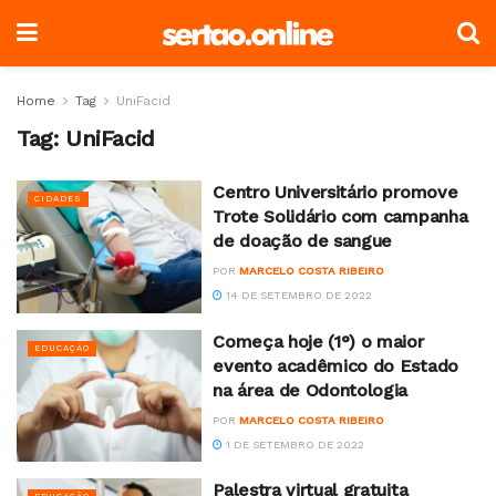
Home
Tag
UniFacid
Tag:
UniFacid
Centro Universitário promove
CIDADES
Trote Solidário com campanha
de doação de sangue
POR
MARCELO COSTA RIBEIRO
14 DE SETEMBRO DE 2022
Começa hoje (1°) o maior
EDUCAÇÃO
evento acadêmico do Estado
na área de Odontologia
POR
MARCELO COSTA RIBEIRO
1 DE SETEMBRO DE 2022
Palestra virtual gratuita