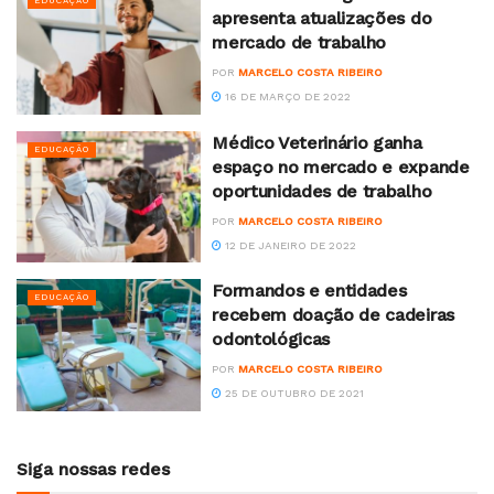
EDUCAÇÃO
apresenta atualizações do
mercado de trabalho
POR
MARCELO COSTA RIBEIRO
16 DE MARÇO DE 2022
Médico Veterinário ganha
EDUCAÇÃO
espaço no mercado e expande
oportunidades de trabalho
POR
MARCELO COSTA RIBEIRO
12 DE JANEIRO DE 2022
Formandos e entidades
EDUCAÇÃO
recebem doação de cadeiras
odontológicas
POR
MARCELO COSTA RIBEIRO
25 DE OUTUBRO DE 2021
Siga nossas redes