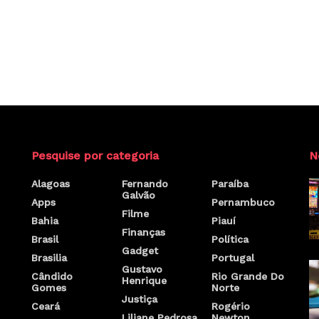
Pesquise por categoria
N
Alagoas
Fernando
Paraíba
Galvão
Apps
Pernambuco
Filme
Bahia
Piauí
Finanças
Brasil
Política
Gadget
Brasilia
Portugal
Gustavo
Cândido
Rio Grande Do
Henrique
Gomes
Norte
Justiça
Ceará
Rogério
Liliane Pedrosa
Newton