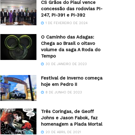
CS Grãos do Piauí vence
concessão das rodovias PI-
247, PI-391 e PI-392
1 DE FEVEREIRO DE 2024
O Caminho das Adagas:
Chega ao Brasil o oitavo
volume da saga A Roda do
Tempo
30 DE JANEIRO DE 2023
Festival de Inverno começa
hoje em Pedro II
8 DE JUNHO DE 2023
Três Coringas, de Geoff
Johns e Jason Fabok, faz
homenagem a Piada Mortal
20 DE ABRIL DE 2021