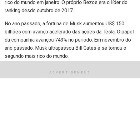
rico do mundo em janeiro. O próprio Bezos era o líder do
ranking desde outubro de 2017.
No ano passado, a fortuna de Musk aumentou US$ 150
bilhões com avanço acelerado das ações da Tesla. O papel
da companhia avançou 743% no período. Em novembro do
ano passado, Musk ultrapassou Bill Gates e se tornou o
segundo mais rico do mundo.
Veja a lista dos 10 mais ricos
ADVERTISEMENT
1 – Jeff Bezos: US$ 191 bilhões –
Amazon
(Tecnologia/Varejo)
2 – Elon Musk: US$ 190 bilhões –
Tesla
(Automotivo)
3 – Bill Gates: US$ 137 bilhões –
Microsoft
(Tecnologia)
4 – Bernard Arnault: US$ 116 bilhões –
LVMH
(Consumo)
5 – Mark Zuckerberg: US$ 104 bilhões –
Facebook
(Tecnologia)
6 – Zhong Shanshan: US$ 97,4 bilhões –
Nongfu Spring