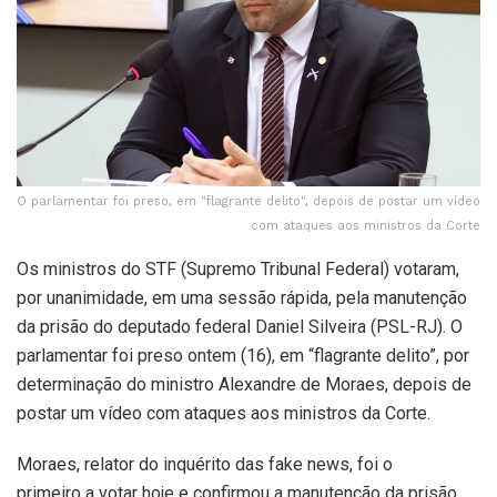
O parlamentar foi preso, em "flagrante delito", depois de postar um vídeo
com ataques aos ministros da Corte
Os ministros do STF (Supremo Tribunal Federal) votaram,
por unanimidade, em uma sessão rápida, pela manutenção
da prisão do deputado federal Daniel Silveira (PSL-RJ). O
parlamentar foi preso ontem (16), em “flagrante delito”, por
determinação do ministro Alexandre de Moraes, depois de
postar um vídeo com ataques aos ministros da Corte.
Moraes, relator do inquérito das fake news, foi o
primeiro a votar hoje e confirmou a manutenção da prisão.