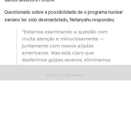
Questionado sobre a possibilidade de o programa nuclear
iraniano ter sido desmantelado, Netanyahu respondeu:
“Estamos examinando a questão com
muita atenção e minuciosamente —
juntamente com nossos aliados
americanos. Mas está claro que
desferimos golpes severos: eliminamos
seus principais cientistas (nucleares),
suas fábricas de centrífugas, instalações
ADVERTISEMENT
de enriquecimento — atingimos e
destruímos Natanz, danificamos
severamente a Fordow. Eventualmente,
saberemos a extensão total e estamos
determinados a concluir isso.”
Fonte:
https://www.cnnbrasil.com.br/internacional/israel-
ataca-rotas-de-acesso-a-instalacao-de-fordow-no-ira-diz-