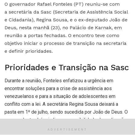
O governador Rafael Fonteles (PT) reuniu-se com
a secretária da Sasc (Secretaria de Assistência Social
e Cidadania), Regina Sousa, e o ex-deputado João de
Deus, nesta manhã (23), no Palácio de Karnak, em
reunião a portas fechadas. O encontro teve como
objetivo iniciar o processo de transição na secretaria
e definir prioridades.
Prioridades e Transição na Sasc
Durante a reunião, Fonteles enfatizou a urgência em
encontrar soluções para a crise de assistência aos
venezuelanos e para a situação de adolescentes em
conflito com a lei. A secretária Regina Sousa deixará a
pasta em 1º de julho, sendo sucedida por João de Deus. O
governador também indicou a possibilidade de realização
de um novo concurso público para a Sasc.
ADVERTISEMENT