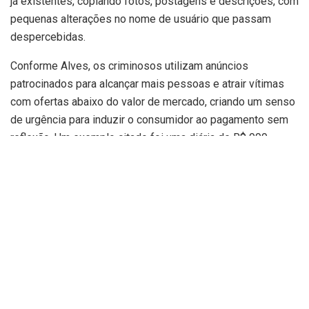
já existentes, copiando fotos, postagens e descrições, com
pequenas alterações no nome de usuário que passam
despercebidas.
Conforme Alves, os criminosos utilizam anúncios
patrocinados para alcançar mais pessoas e atrair vítimas
com ofertas abaixo do valor de mercado, criando um senso
de urgência para induzir o consumidor ao pagamento sem
reflexão. Um exemplo citado foi uma diária de R$ 999
oferecida por R$ 399, válida apenas para aquele dia.
O pagamento é normalmente solicitado via Pix para
pessoas físicas. Alves ressaltou que o correto é transferir
para a razão social da empresa, não para nomes de
indivíduos como ‘João’ ou ‘Maria’.
Em maio, uma vítima perdeu quase R$ 12 mil ao cair em um
desses golpes.