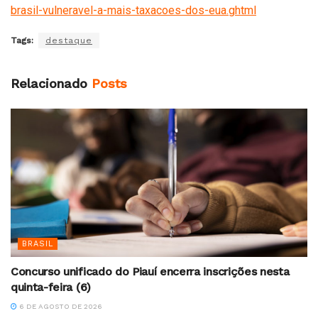
brasil-vulneravel-a-mais-taxacoes-dos-eua.ghtml
Tags:
destaque
Relacionado
Posts
BRASIL
Concurso unificado do Piauí encerra inscrições nesta
quinta-feira (6)
6 DE AGOSTO DE 2026