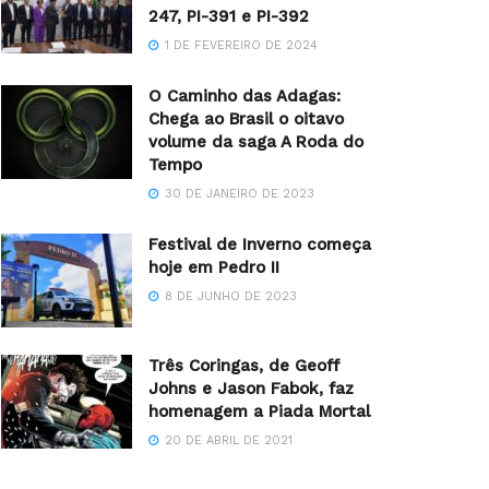
247, PI-391 e PI-392
1 DE FEVEREIRO DE 2024
O Caminho das Adagas:
Chega ao Brasil o oitavo
volume da saga A Roda do
Tempo
30 DE JANEIRO DE 2023
Festival de Inverno começa
hoje em Pedro II
8 DE JUNHO DE 2023
Três Coringas, de Geoff
Johns e Jason Fabok, faz
homenagem a Piada Mortal
20 DE ABRIL DE 2021