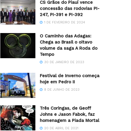
CS Grãos do Piauí vence
concessão das rodovias PI-
247, PI-391 e PI-392
1 DE FEVEREIRO DE 2024
O Caminho das Adagas:
Chega ao Brasil o oitavo
volume da saga A Roda do
Tempo
30 DE JANEIRO DE 2023
Festival de Inverno começa
hoje em Pedro II
8 DE JUNHO DE 2023
Três Coringas, de Geoff
Johns e Jason Fabok, faz
homenagem a Piada Mortal
20 DE ABRIL DE 2021