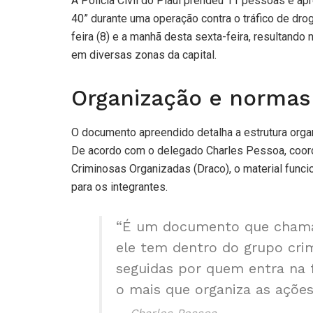
A Polícia Civil do Piauí prendeu 11 pessoas e a
40” durante uma operação contra o tráfico de drog
feira (8) e a manhã desta sexta-feira, resultan
em diversas zonas da capital.
Organização e normas
O documento apreendido detalha a estrutura orga
De acordo com o delegado Charles Pessoa, coo
Criminosas Organizadas (Draco), o material func
para os integrantes.
“É um documento que chama a
ele tem dentro do grupo cri
seguidas por quem entra na f
o mais que organiza as ações