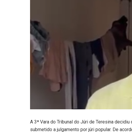
A 3ª Vara do Tribunal do Júri de Teresina decid
submetido a julgamento por júri popular. De acord