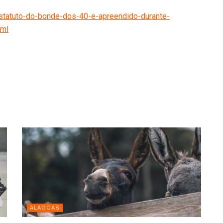
/estatuto-do-bonde-dos-40-e-apreendido-durante-
tml
ALAGOAS