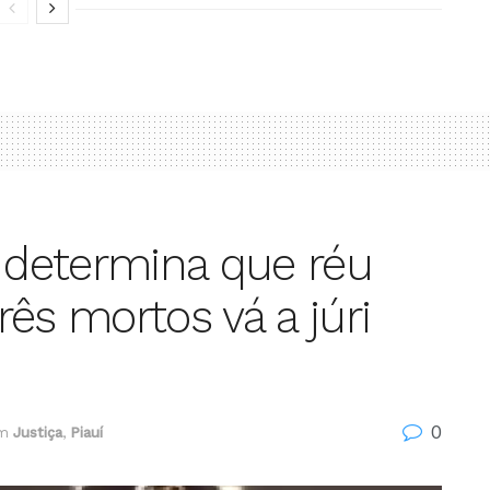
a determina que réu
ês mortos vá a júri
0
m
Justiça
,
Piauí