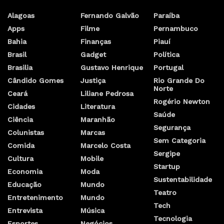
Alagoas
Fernando Galvão
Paraíba
Apps
Filme
Pernambuco
Bahia
Finanças
Piauí
Brasil
Gadget
Política
Brasilia
Gustavo Henrique
Portugal
Cândido Gomes
Justiça
Rio Grande Do
Norte
Ceará
Liliane Pedrosa
Rogério Newton
Cidades
Literatura
Saúde
Ciência
Maranhão
Segurança
Colunistas
Marcas
Sem Categoria
Comida
Marcelo Costa
Sergipe
Cultura
Mobile
Startup
Economia
Moda
Sustentabilidade
Educação
Mundo
Teatro
Entretenimento
Mundo
Tech
Entrevista
Música
Tecnologia
Esportes
Negócios