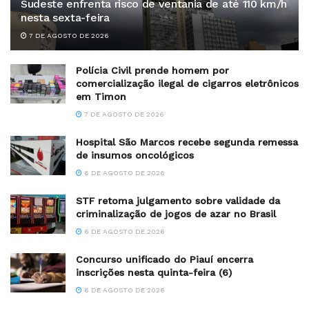
Sudeste enfrenta risco de ventania de até 110 km/h
nesta sexta-feira
7 DE AGOSTO DE 2026
Polícia Civil prende homem por
comercialização ilegal de cigarros eletrônicos
em Timon
7 DE AGOSTO DE 2026
Hospital São Marcos recebe segunda remessa
de insumos oncológicos
6 DE AGOSTO DE 2026
STF retoma julgamento sobre validade da
criminalização de jogos de azar no Brasil
6 DE AGOSTO DE 2026
Concurso unificado do Piauí encerra
inscrições nesta quinta-feira (6)
6 DE AGOSTO DE 2026