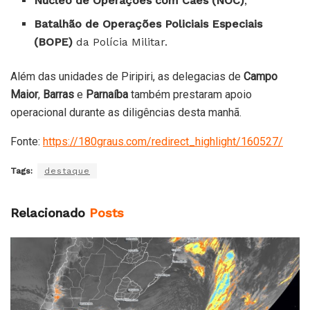
Núcleo de Operações com Cães (NOC)
;
Batalhão de Operações Policiais Especiais
(BOPE)
da Polícia Militar.
Além das unidades de Piripiri, as delegacias de
Campo
Maior
,
Barras
e
Parnaíba
também prestaram apoio
operacional durante as diligências desta manhã.
Fonte:
https://180graus.com/redirect_highlight/160527/
Tags:
destaque
Relacionado
Posts