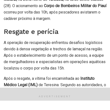
(28). O acionamento ao
Corpo de Bombeiros Militar do Piauí
ocorreu por volta das 10h, após pescadores avistarem o
cadáver próximo à margem.
Resgate e perícia
A operação de recuperação enfrentou desafios logísticos
devido à densa vegetação e trechos de lamaçal na região.
Após o estabelecimento de um ponto de acesso, a equipe
de mergulhadores e especialistas em operações aquáticas
localizou o corpo por volta das 15h.
Após o resgate, a vítima foi encaminhada ao
Instituto
Médico Legal (IML)
de Teresina. Segundo as autoridades, o
órgão realizará os procedimentos técnicos necessários
para a identificação oficial e para a determinação da causa
ADVERTISEMENT
da morte.