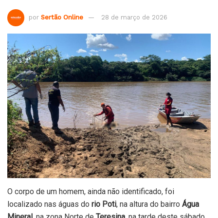
por
Sertão Online
28 de março de 2026
O corpo de um homem, ainda não identificado, foi
localizado nas águas do
rio Poti
, na altura do bairro
Água
Mineral
, na zona Norte de
Teresina
, na tarde deste sábado