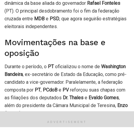
dinâmica da base aliada do governador
Rafael Fonteles
(PT). O principal desdobramento foi o fim da federação
cruzada entre
MDB
e
PSD
, que agora seguirão estratégias
eleitorais independentes.
Movimentações na base e
oposição
Durante o período, o
PT
oficializou o nome de
Washington
Bandeira
, ex-secretário de Estado da Educação, como pré-
candidato a vice-governador. Paralelamente, a federação
composta por
PT
,
PCdoB
e
PV
reforçou suas chapas com
as filiações dos deputados
Dr. Thales
e
Evaldo Gomes
,
além do presidente da Câmara Municipal de Teresina,
Enzo
Samuel
.
ADVERTISEMENT
O rompimento da parceria entre
MDB
e
PSD
resultou em
uma redistribuição de quadros parlamentares: