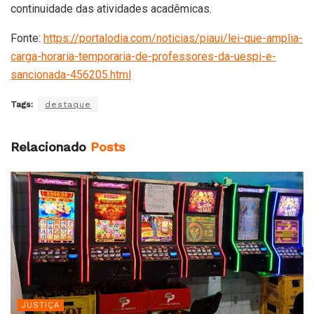
continuidade das atividades acadêmicas.
Fonte:
https://portalodia.com/noticias/piaui/lei-que-amplia-
carga-horaria-temporaria-de-professores-da-uespi-e-
sancionada-456205.html
Tags:
destaque
Relacionado
Posts
JUSTIÇA