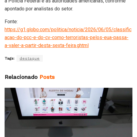
a Polícia Federal e as autoridades americanas, conforme
apontado por analistas do setor.
Fonte:
https://g1.globo.com/politica/noticia/2026/06/05/classific
acao-do-pcc-e-do-cv-como-terroristas-pelos-eua-passa-
a-valer-a-partir-desta-sexta-feira.ghtml
Tags:
destaque
Relacionado
Posts