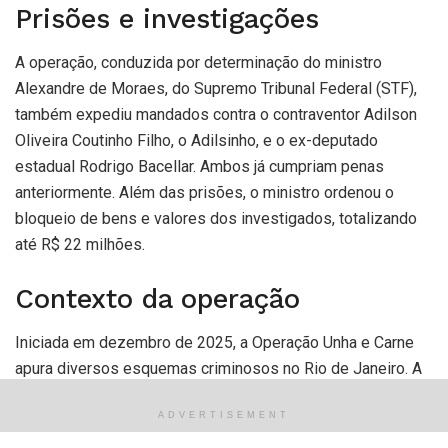
Prisões e investigações
A operação, conduzida por determinação do ministro
Alexandre de Moraes, do Supremo Tribunal Federal (STF),
também expediu mandados contra o contraventor Adilson
Oliveira Coutinho Filho, o Adilsinho, e o ex-deputado
estadual Rodrigo Bacellar. Ambos já cumpriam penas
anteriormente. Além das prisões, o ministro ordenou o
bloqueio de bens e valores dos investigados, totalizando
até R$ 22 milhões.
Contexto da operação
Iniciada em dezembro de 2025, a Operação Unha e Carne
apura diversos esquemas criminosos no Rio de Janeiro. A
5ª fase foca na lavagem de dinheiro praticada por
ADVERTISEMENT
Adilsinho, apontado como um dos principais líderes da
atual cúpula do jogo do bicho, e investiga possíveis