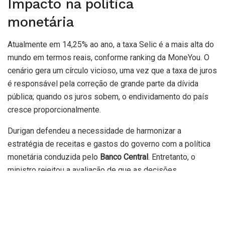
Impacto na política
monetária
Atualmente em 14,25% ao ano, a taxa Selic é a mais alta do
mundo em termos reais, conforme ranking da MoneYou. O
cenário gera um círculo vicioso, uma vez que a taxa de juros
é responsável pela correção de grande parte da dívida
pública; quando os juros sobem, o endividamento do país
cresce proporcionalmente.
Durigan defendeu a necessidade de harmonizar a
estratégia de receitas e gastos do governo com a política
monetária conduzida pelo
Banco Central
. Entretanto, o
ministro rejeitou a avaliação de que as decisões
governamentais de estímulo econômico e aumento de
gastos sejam os principais vetores de pressão sobre os
juros.