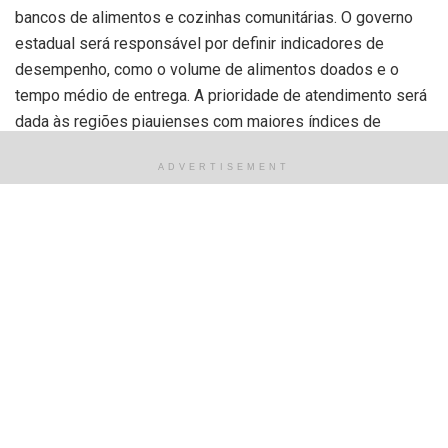
bancos de alimentos e cozinhas comunitárias. O governo
estadual será responsável por definir indicadores de
desempenho, como o volume de alimentos doados e o
tempo médio de entrega. A prioridade de atendimento será
dada às regiões piauienses com maiores índices de
vulnerabilidade social.
ADVERTISEMENT
Entre as estratégias de implementação, a lei destaca:
Uso da regra
first-expire, first-out
(FEFO) para
priorizar itens com validade próxima;
Criação de um Protocolo de Doação Imediata
(PDI) para padronizar triagem e transporte;
Implementação de um Cadastro Estadual para
habilitar doadores e entidades recebedoras.
Segurança alimentar e critérios