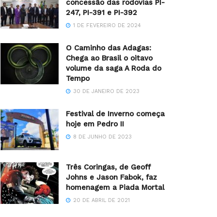
concessão das rodovias PI-
247, PI-391 e PI-392
1 DE FEVEREIRO DE 2024
O Caminho das Adagas:
Chega ao Brasil o oitavo
volume da saga A Roda do
Tempo
30 DE JANEIRO DE 2023
Festival de Inverno começa
hoje em Pedro II
8 DE JUNHO DE 2023
Três Coringas, de Geoff
Johns e Jason Fabok, faz
homenagem a Piada Mortal
20 DE ABRIL DE 2021