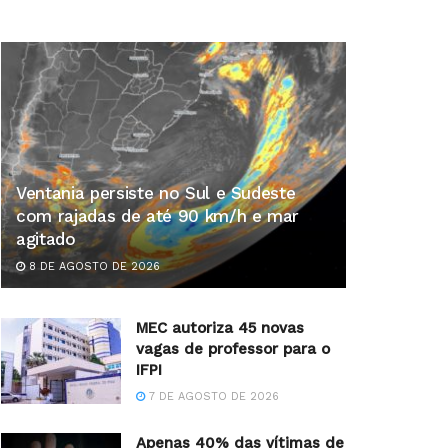
Ventania persiste no Sul e Sudeste
com rajadas de até 90 km/h e mar
agitado
8 DE AGOSTO DE 2026
MEC autoriza 45 novas
vagas de professor para o
IFPI
7 DE AGOSTO DE 2026
Apenas 40% das vítimas de