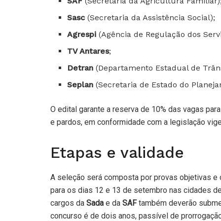
SAF
(Secretaria da Agricultura Familiar)
Sasc
(Secretaria da Assistência Social);
Agrespi
(Agência de Regulação dos Servi
TV Antares
;
Detran
(Departamento Estadual de Trâns
Seplan
(Secretaria de Estado do Planeja
O edital garante a reserva de 10% das vagas par
e pardos, em conformidade com a legislação vige
Etapas e validade
A seleção será composta por provas objetivas e 
para os dias 12 e 13 de setembro nas cidades d
cargos da
Sada
e da
SAF
também deverão submete
concurso é de dois anos, passível de prorrogação