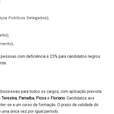
;
ços Públicos Delegados);
ito);
mento).
a pessoas com deficiência e 25% para candidatos negros
nte.
discursivas para todos os cargos, com aplicação prevista
e
Teresina
,
Parnaíba
,
Picos
e
Floriano
. Candidatos aos
r-se a um curso de formação. O prazo de validade do
 uma única vez por igual período.