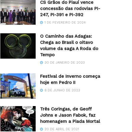
CS Grãos do Piauí vence
concessão das rodovias PI-
247, PI-391 e PI-392
1 DE FEVEREIRO DE 2024
O Caminho das Adagas:
Chega ao Brasil o oitavo
volume da saga A Roda do
Tempo
30 DE JANEIRO DE 2023
Festival de Inverno começa
hoje em Pedro II
8 DE JUNHO DE 2023
Três Coringas, de Geoff
Johns e Jason Fabok, faz
homenagem a Piada Mortal
20 DE ABRIL DE 2021