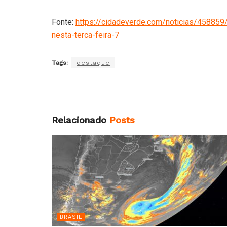
Fonte:
https://cidadeverde.com/noticias/458859/
nesta-terca-feira-7
Tags:
destaque
Relacionado
Posts
BRASIL