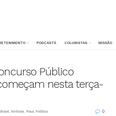
RETENIMENTO
PODCASTS
COLUNISTAS
MISSÃO
Concurso Público
 começam nesta terça-
0
Brasil
,
Notícias
,
Piauí
,
Política