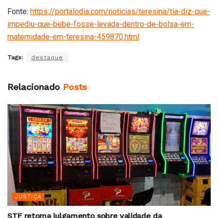
Fonte:
https://portalodia.com/noticias/teresina/tia-diz-que-
impediu-que-bebe-fosse-levada-dentro-de-bolsa-em-
maternidade-em-teresina-459870.html
Tags:
destaque
Relacionado
Posts
JUSTIÇA
STF retoma julgamento sobre validade da