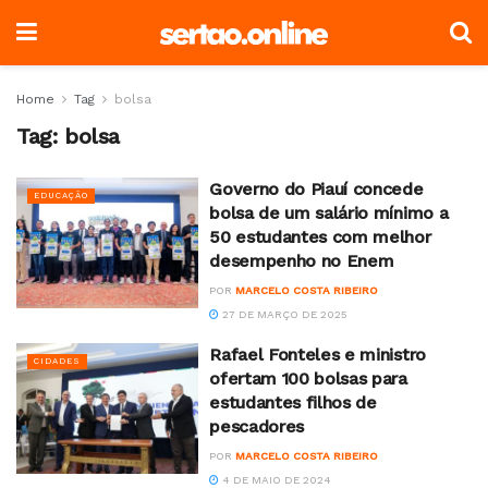
Home
Tag
bolsa
Tag:
bolsa
Governo do Piauí concede
EDUCAÇÃO
bolsa de um salário mínimo a
50 estudantes com melhor
desempenho no Enem
POR
MARCELO COSTA RIBEIRO
27 DE MARÇO DE 2025
Rafael Fonteles e ministro
CIDADES
ofertam 100 bolsas para
estudantes filhos de
pescadores
POR
MARCELO COSTA RIBEIRO
4 DE MAIO DE 2024