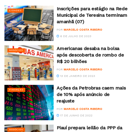
Inscrições para estágio na Rede
CIDADES
Municipal de Teresina terminam
amanhã (07)
POR
MARCELO COSTA RIBEIRO
6 DE JULHO DE 2023
Americanas desaba na bolsa
NEGÓCIOS
após descoberta de rombo de
R$ 20 bilhões
POR
MARCELO COSTA RIBEIRO
13 DE JANEIRO DE 2023
Ações da Petrobras caem mais
FINANÇAS
de 10% após anúncio de
reajuste
POR
MARCELO COSTA RIBEIRO
17 DE JUNHO DE 2022
Piauí prepara leilão da PPP da
NEGÓCIOS