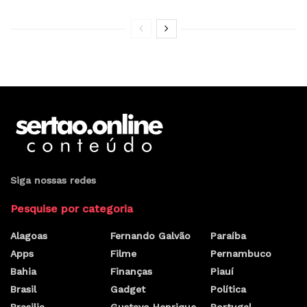
Siga nossas redes
Pesquise por categoria
Alagoas
Fernando Galvão
Paraíba
Apps
Filme
Pernambuco
Bahia
Finanças
Piauí
Brasil
Gadget
Política
Brasilia
Gustavo Henrique
Portugal