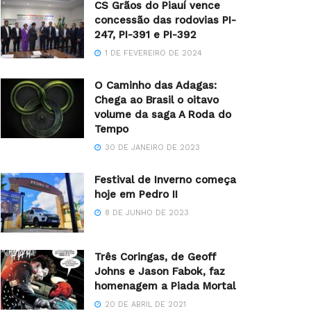
CS Grãos do Piauí vence
concessão das rodovias PI-
247, PI-391 e PI-392
1 DE FEVEREIRO DE 2024
O Caminho das Adagas:
Chega ao Brasil o oitavo
volume da saga A Roda do
Tempo
30 DE JANEIRO DE 2023
Festival de Inverno começa
hoje em Pedro II
8 DE JUNHO DE 2023
Três Coringas, de Geoff
Johns e Jason Fabok, faz
homenagem a Piada Mortal
20 DE ABRIL DE 2021