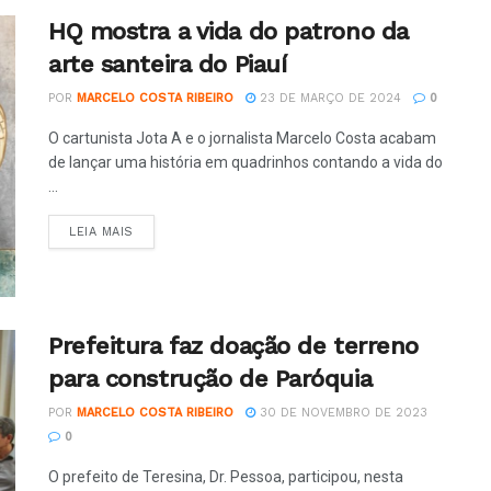
HQ mostra a vida do patrono da
arte santeira do Piauí
POR
MARCELO COSTA RIBEIRO
23 DE MARÇO DE 2024
0
O cartunista Jota A e o jornalista Marcelo Costa acabam
de lançar uma história em quadrinhos contando a vida do
...
LEIA MAIS
Prefeitura faz doação de terreno
para construção de Paróquia
POR
MARCELO COSTA RIBEIRO
30 DE NOVEMBRO DE 2023
0
O prefeito de Teresina, Dr. Pessoa, participou, nesta