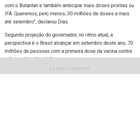
com o Butantan e também antecipar mais doses prontas ou
IFA. Queremos, pelo menos, 30 milhões de doses a mais
até setembro”, declarou Dias.
Segundo projeção do governador, no ritmo atual, a
perspectiva é o Brasil alcançar em setembro deste ano, 70
milhões de pessoas com a primeira dose da vacina contra
a Covid-19 e 40 milhões de brasileiros imunizados com as
duas doses.
ADVERTISEMENT
Os governadores demonstraram preocupação com a
transmissibilidade do coronavírus no Brasil. Informações
compartilhadas na reunião dão conta que 16 estados
apresentam índice de transmissão acima de 1, o que requer
atenção.
O Fórum dos Governadores vai acionar os conselhos de
secretários estaduais e municipais de Saúde, para montar