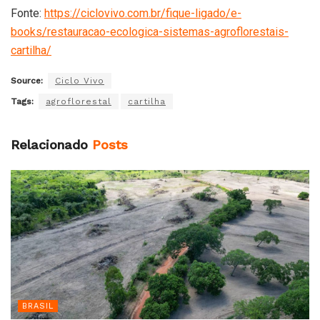
Fonte:
https://ciclovivo.com.br/fique-ligado/e-
books/restauracao-ecologica-sistemas-agroflorestais-
cartilha/
Source:
Ciclo Vivo
Tags:
agroflorestal
cartilha
Relacionado
Posts
BRASIL